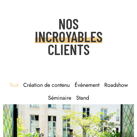
NOS
INCROYABLES
CLIENTS
Tout
Création de contenu
Évènement
Roadshow
Séminaire
Stand
ACCELERATE BY HUBSPOT
En savoir plus