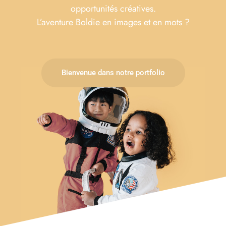
QUI
opportunités créatives.
L’aventure Boldie en images et en mots ?
ON
EST
Bienvenue dans notre portfolio
PORTFOLIO
CONTACT