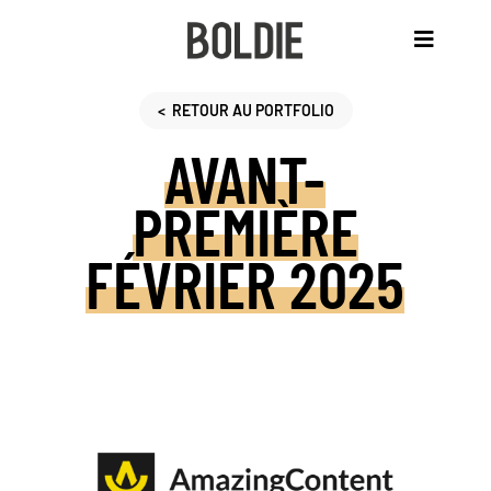
< RETOUR AU PORTFOLIO
AVANT-
MANIFESTE
PREMIÈRE
FÉVRIER 2025
CE
QU’ON
FAIT